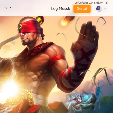
08/08/2026 22:43:37
(
GMT+8
)
VIP
Log Masuk
Sertai