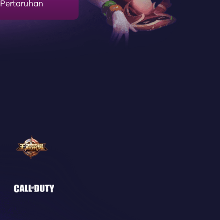
Pertaruhan