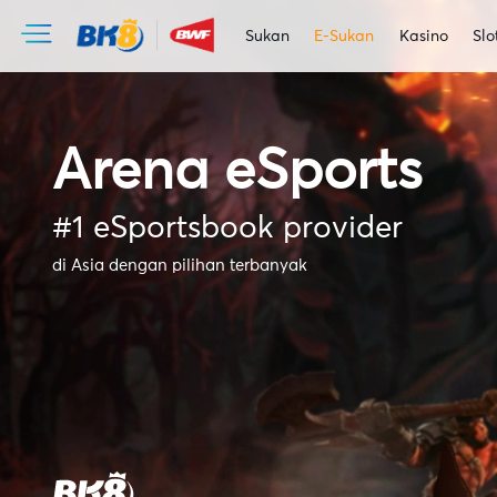
Sukan
E-Sukan
Kasino
Slo
Arena eSports
#1 eSportsbook provider
di Asia dengan pilihan terbanyak