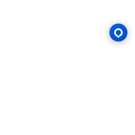
Malaysia
Pengsijilan