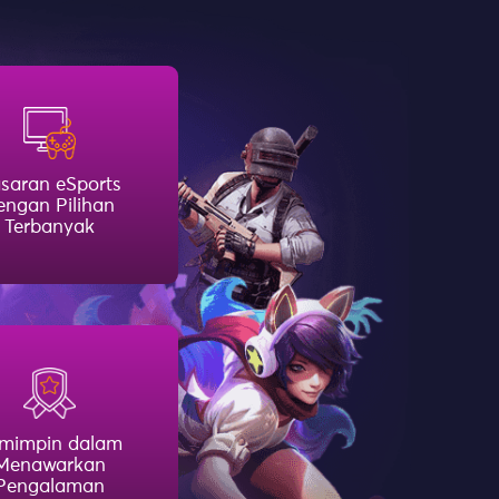
saran eSports
engan Pilihan
Terbanyak
mimpin dalam
Menawarkan
Pengalaman