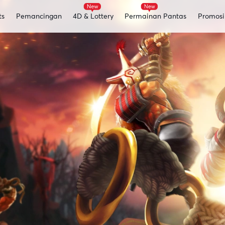
ts
Pemancingan
4D & Lottery
Permainan Pantas
Promosi